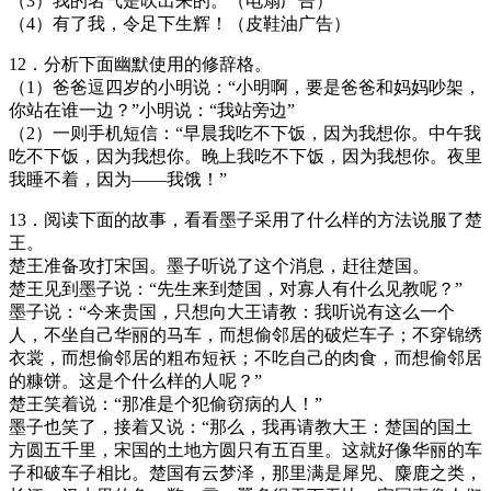
（3）我的名气是吹出来的。（电扇广告）
（4）有了我，令足下生辉！（皮鞋油广告）
12．分析下面幽默使用的修辞格。
（1）爸爸逗四岁的小明说：“小明啊，要是爸爸和妈妈吵架，
你站在谁一边？”小明说：“我站旁边”
（2）一则手机短信：“早晨我吃不下饭，因为我想你。中午我
吃不下饭，因为我想你。晚上我吃不下饭，因为我想你。夜里
我睡不着，因为——我饿！”
13．阅读下面的故事，看看墨子采用了什么样的方法说服了楚
王。
楚王准备攻打宋国。墨子听说了这个消息，赶往楚国。
楚王见到墨子说：“先生来到楚国，对寡人有什么见教呢？”
墨子说：“今来贵国，只想向大王请教：我听说有这么一个
人，不坐自己华丽的马车，而想偷邻居的破烂车子；不穿锦绣
衣裳，而想偷邻居的粗布短袄；不吃自己的肉食，而想偷邻居
的糠饼。这是个什么样的人呢？”
楚王笑着说：“那准是个犯偷窃病的人！”
墨子也笑了，接着又说：“那么，我再请教大王：楚国的国土
方圆五千里，宋国的土地方圆只有五百里。这就好像华丽的车
子和破车子相比。楚国有云梦泽，那里满是犀兕、麋鹿之类，