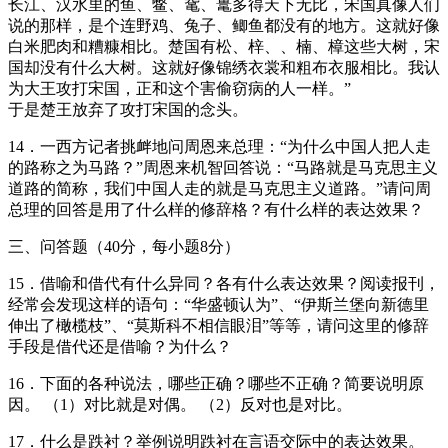
长江、汉水里的鱼、鳖、鼋、鼍多得天下无比，宋国真像人们
说的那样，是个连野鸡、兔子、鲫鱼都没有的地方。这就好像
白米肥肉和糟糠相比。楚国有松、梓、、楠、樟这些大树，宋
国却没有什么大树。这就好像锦绣衣裳和粗布衣服相比。我认
为大王攻打宋国，正和这个害偷窃病的人一样。”
于是楚王放弃了攻打宋国的念头。
14．一西方记者挑衅地问周恩来总理：“为什么中国人把人走
的路称之为马路？”周恩来机智回答说：“马路就是马克思主义
道路的简称，我们中国人走的就是马克思主义道路。”请问周
总理的回答是用了什么样的修辞格？有什么样的表达效果？
三、问答题（40分，每小题8分）
15．借喻和借代有什么异同？各有什么表达效果？阅读报刊，
经常会发现这样的语句：“华盛顿认为”、“伊斯兰堡向新德里
伸出了橄榄枝”、“莫斯科不相信眼泪”等等，请问这里的修辞
手段是借代还是借喻？为什么？
16．下面的各种说法，哪些正确？哪些不正确？简要说明原
因。 （1）对比就是对偶。 （2）反对也是对比。
17．什么是跌衬？举例说明跌衬在言语交际中的表达效果。