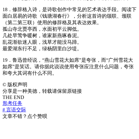
18．修辞格入诗，是诗歌创作中常见的艺术表达手段。阅读下
面白居易的诗歌《钱塘湖春行》，分析这首诗的颌联、颈联
（第二第三联）使用的修辞格及其表达效果。
孤山寺北贾亭西，水面初平云脚低。
几处早莺争暖树，谁家新燕啄春泥。
乱花渐欲迷人眼，浅草才能没马蹄。
最爱湖东行不足，绿杨阴里白沙堤。
19．鲁迅曾经说，“燕山雪花大如席”是夸张，而“广州雪花大
如席”是笑话。请你据此说说使用夸张应注意什么问题，夸张
和夸大其词有什么不同。
©
版权声明
分享是一种美德，转载请保留原链接
THE END
形考任务
# 言语交际
文章不错？点个赞呗