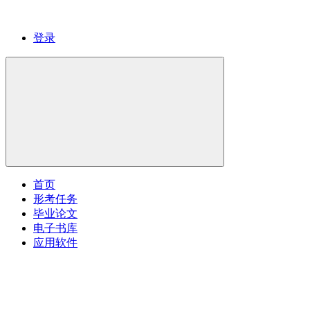
登录
首页
形考任务
毕业论文
电子书库
应用软件