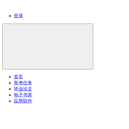
登录
首页
形考任务
毕业论文
电子书库
应用软件