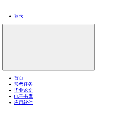
登录
首页
形考任务
毕业论文
电子书库
应用软件