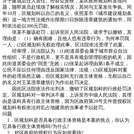
并于建成后迁入居住。经群众反映，某区政府规划科发现问
题，随即派员赴现场了解核实情况，其间与王某发生争执。同
年10月，区规划科以自己的名义，依照某市《城市建设规划条
例》这一地方性法规作出限期15日拆除违章建筑的通知书，同
时依法处以300元罚款。
张某不服该处罚，起诉至区人民法院，请求予以撤销，其
理由是：（1）确有困难，且他人也有违章行为，为何单罚我
一人；(2)区规划科无权处理此事。区法院依法受理了此案。
经审理，区法院认为：(1)街道居委会属于城市群众自治
性组织，不是行政机关，更不是具有规划管理职权的机关，因
此街道居委会的“同意”无效；(2)张某起诉理由第1条不成立，
公民不应以任何理由违反国家法律、法规；(3)区规划科对案
件的处理虽然正确，但区规划科无行政主体资格，无权以自己
的名义对王某违章建筑行为作出处罚决定。
因此区法院依法作出判决，撤销了区规划科的行政处罚决
定。区规划科对一审判决不服，上诉至市中级人民法院，其理
由是该科具有行政主体资格，因为区政府第29号文件曾授权区
规划科有权依法对乱占地建房的当事者予以处罚。
问题
1．区规划科是否具备行政主体资格是本案的焦点，你认为
它具备行政主体资格吗?为什么?
2．对区政府的授权行为应如何看待?