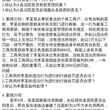
2.你认为A县法院是否有权受理此案？
3.你认为A县法院是否必须服从县政府的意见？
3. 案情介绍：李某系从事饮食业的个体工商户，出售自制的蛋
糕，李某自制的蛋糕未经有关部门进行检验。这一行为被某工
商局查获。根据个体饮食业监督管理的有关规定，对此类违法
行为，应予以警告、没收违禁食品和违法所得，并处以违法所
得一倍以上五倍以下罚款；没有违法所得的，处以1万元以下
罚款；情节严重的，可责令停业整顿或者吊销其营业执照。在
工商局查获前李某出售蛋糕共获利800元。根据上述有关规
定，工商局没收了李某尚未出售的蛋糕，没收其违法所得800
元，并且工商局认为李某曾因故意伤害罪而被判刑3年，一年
前刚出狱，因此要重罚，又处以李某2000元的罚款。
问题：
1.工商局对李某的违法行为进行的行政处罚是否合法？
2.工商局对李某的违法行为进行的行政处罚是否合理？
3.你认为本案应如何处理？
4. 案情介绍
某年9月，张某因家庭住房困难，在征得街道居民委员会
同意后，即在某街道路边修建了总面积为32平方米住房两间，