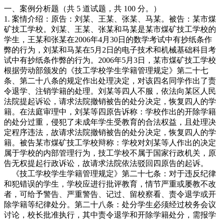
一、案例分析题（共 5 道试题，共 100 分。）
1. 案情介绍：原告：刘某、王某、张某、马某。被告：某市煤
矿技工学校。刘某、王某、张某和马某是某市煤矿技工学校的
学生，王某和张某在2006年4月30日的数学考试中有抄纸条作
弊的行为，刘某和马某在5月2日的电子技术和机械基础科目考
试中有抄纸条作弊的行为。2006年5月3日，某市煤矿技工学校
根据劳动部颁发的《技工学校学生学籍管理规定》第二十七
条、第二十八条的规定作出处理决定，对该四名同学作出了责
令退学、注销学籍的处理。刘某等四人不服，依法向某区人民
法院提起诉讼，请求法院撤销被告的处分决定，恢复四人的学
籍。在法庭审理中，刘某等四原告诉称：学校作出的开除学籍
的处分过重，侵犯了未成年学生受教育的合法权益，且处理决
定程序违法，故请求法院撤销被告的处分决定，恢复四人的学
籍。被告某市煤矿技工学校辩称：学校对刘某等人作出的决定
属于学校的内部管理行为，技工学校不属于国家行政机关，原
告无权提起行政诉讼，故请求法院依法驳回四原告的起诉。
《技工学校学生学籍管理规定》第二十七条：对于违反纪律
和犯错误的学生，学校应进行批评教育，情节严重或屡教不改
者，可给予警告、严重警告、记过、留校察看、责令退学或开
除学籍等纪律处分。第二十八条：处分学生必须经过校务会议
讨论，校长批准执行，其中责令退学和开除学籍处分，需报学