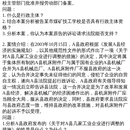
校主管部门批准并报劳动部门备案。
问题：
1. 什么是行政主体？
2. 结合本案分析被告某市煤矿技工学校是否具有行政主体资
格？
3. 分析本案，你认为本案原告的诉讼请求法院能否支持？
2. 案情介绍：在2003年10月15日，A县政府根据《发展A县经
济的实施规划》，以其他规范性文件的形式作出了一项《关于
对A县几家工业企业进行调整的措施》的决定，其中决定将属
于集体所有制的A县机床附件厂与属于国有企业的A县机械厂
合并为A县机械总厂。A县机床附件厂不服县政府的这一决
定，认为合并决定事先未征得他们的同意，侵犯了企业的自营
自主权，遂向A县法院提起行政诉讼。A县政府有关领导得知
这一情况后立即告诉县法院，这一合并决定是为了改革和发展
A县经济、解决县机械厂的经济困难作出的，县机床附件厂应
当顾全大局，服从县政府的决定，同时，县政府要求县法院应
与县政府态度一致，维持县政府的改革措施，对县机床附件厂
的起诉不予以受理。
问题：
1.分析A县政府发布的《关于对A县几家工业企业进行调整的
措施》的性质是什么？为什么？