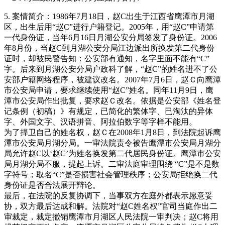
5. 案情简介：1986年7月18日，赵C出生于江西省鹰潭市月湖
区，出生后用“赵C”进行户籍登记。2005年，用“赵C”申请第
一代身份证，当年6月16日月湖公安分局签发了身份证。2006
年8月份，当赵C到月湖公安分局江边派出所换发第二代身份
证时，却被民警告知：公安部有通知，名字里面不能有“C”
字。后来到月湖公安分局户政科了解，“赵C”的姓名进不了公
安部户籍网络程序，被建议改名。2007年7月6日，赵Ｃ向鹰潭
市公安局申请，要求继续使用“赵C”姓名。同年11月9日，鹰
潭市公安局作出批复，要求赵Ｃ改名。依据是公安部《姓名登
记条例（初稿）》有规定，已简化的繁体字、已淘汰的异体
字、外国文字、汉语拼音、阿拉伯数字等字样不能用。
为了捍卫自己的姓名权，赵Ｃ在2008年1月8日，到法院起诉鹰
潭市公安局月湖分局。一审法院责令被告鹰潭市公安局月湖分
局允许赵C以‘赵C’为姓名换发第二代居民身份证。鹰潭市公安
局月湖分局不服，提起上诉。二审法庭审理围绕 “C”是不是数
字符号；取名“C”是否损害社会管理秩序；公安局拒绝换二代
身份证是否合法展开辩论。
最后，在法院的反复协调下，当事双方在庭外都表示愿意妥
协，双方最后达成和解。法院对“赵C姓名权”官司当庭作出二
审裁定，裁定撤销鹰潭市月湖区人民法院一审判决；赵C将用