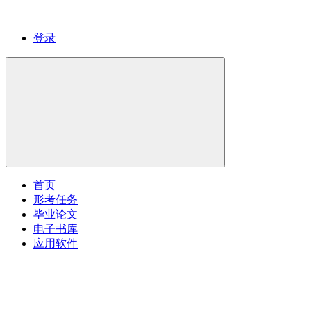
登录
首页
形考任务
毕业论文
电子书库
应用软件