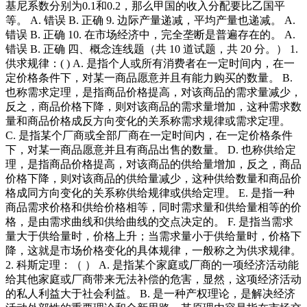
基尼系数分别为0.1和0.2，那么甲国的收入分配要比乙国平
等。 A. 错误 B. 正确 9. 边际产量递减，平均产量也递减。 A.
错误 B. 正确 10. 在市场经济中，完全垄断是普遍存在的。 A.
错误 B. 正确 四、概念连线题（共 10 道试题，共 20 分。） 1.
供求规律：( ) A. 是指个人或所有消费者在一定时间内，在一
定价格条件下，对某一商品愿意并且有能力购买的数量。 B.
也称需求定理，是指商品价格提高，对该商品的需求量减少，
反之，商品价格下降，则对该商品的需求量增加，这种需求数
量和商品价格成反方向变化的关系称需求规律或需求定理。
C. 是指某个厂商或全部厂商在一定时间内，在一定价格条件
下，对某一商品愿意并且有商品出售的数量。 D. 也称供给定
理，是指商品价格提高，对该商品的供给量增加，反之，商品
价格下降，则对该商品的供给量减少，这种供给数量和商品价
格成同方向变化的关系称供给规律或供给定理。 E. 是指一种
商品需求价格和供给价格相等，同时需求量和供给量相等的价
格，是由需求曲线和供给曲线的交点决定的。 F. 是指当需求
量大于供给量时，价格上升；当需求量小于供给量时，价格下
降，这就是市场价格变化的具体规律，一般称之为供求规律。
2. 科斯定理：（ ） A. 是指某个家庭或厂商的一项经济活动能
给其他家庭或厂商带来无法补偿的危害，显然，这项经济活动
的私人利益大于社会利益。 B. 是一种产权理论，是解决经济