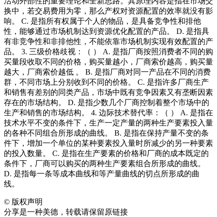
活动外部性的重要理论和全新思路。其原理内容是指在市场交
换中，若交易费用为零，那么产权对资源配置的效率就没有影
响。 C. 是指所有权属于个人的物品，是具备竞争性和排他
性，能够通过市场机制达到资源优化配置的产品。 D. 是指具
有非竞争性和非排他性，不能依靠市场机制实现有效配置的产
品。 3. 三级价格歧视：（ ） A. 是指厂商按照消费者不同的购
买量段收取不同的价格，购买量越小，厂商索价越高，购买量
越大，厂商索价越低 。 B. 是指厂商对同一产品在不同的消费
群，不同市场上分别收到不同的价格。 C. 是指许多厂商生产
和销售有差别的同类产品，市场中既有竞争因素又有垄断因素
存在的市场结构。 D. 是指少数几个厂商控制着整个市场中的
生产和销售的市场结构。 4. 边际技术替代率：（ ） A. 是指在
技术水平不变的条件下，生产一定产量的两种生产要素投入量
的各种不同组合所形成的曲线。 B. 是指在保持产量不变的条
件下，增加一个单位的某种要素投入量时所减少的另一种要素
的投入数量。 C. 是指在生产要素的价格和厂商的成本既定的
条件下，厂商可以购买的两种生产要素组合所形成的曲线。
D. 是指每一条等成本曲线和等产量曲线的切点所形成的曲
线。
©
版权声明
分享是一种美德，转载请保留原链接