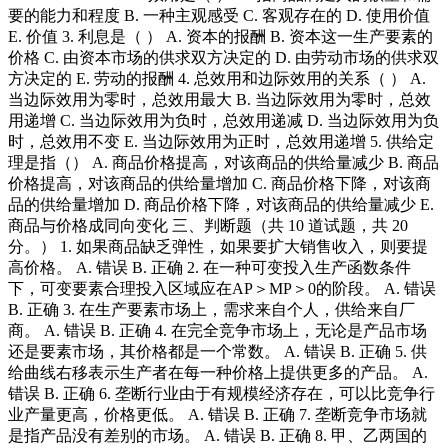
要的能力和程度 B. 一种主观感受 C. 客观存在的 D. 使用价值
E. 价值 3. 利息是（ ） A. 资本的报酬 B. 资本这一生产要素的
价格 C. 由资本市场的供求双方决定的 D. 由劳动市场的供求双
方决定的 E. 劳动的报酬 4. 总效用和边际效用的关系（ ） A.
当边际效用为零时，总效用最大 B. 当边际效用为零时，总效
用递增 C. 当边际效用为负时，总效用递减 D. 当边际效用为负
时，总效用不变 E. 当边际效用为正时，总效用递增 5. 供给定
理是指（） A. 商品价格提高，对该商品的供给量减少 B. 商品
价格提高，对该商品的供给量增加 C. 商品价格下降，对该商
品的供给量增加 D. 商品价格下降，对该商品的供给量减少 E.
商品与价格成同向变化 三、判断题（共 10 道试题，共 20
分。） 1. 如果商品缺乏弹性，如果要扩大销售收入，则要提
高价格。 A. 错误 B. 正确 2. 在一种可变投入生产函数条件
下，可变要素合理投入区域应在AP＞MP＞0的阶段。 A. 错误
B. 正确 3. 在生产要素市场上，需求来自个人，供给来自厂
商。 A. 错误 B. 正确 4. 在完全竞争市场上，无论是产品市场
还是要素市场，其价格都是一个常数。 A. 错误 B. 正确 5. 供
给曲线右移表示生产者在每一种价格上提供更多的产品。 A.
错误 B. 正确 6. 垄断行业由于有规模经济存在，可以比竞争行
业产量更高，价格更低。 A. 错误 B. 正确 7. 垄断竞争市场就
是指产品没有差别的市场。 A. 错误 B. 正确 8. 甲、乙两国的