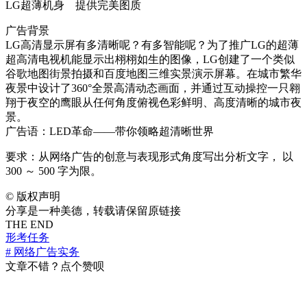
LG超薄机身 提供完美图质
广告背景
LG高清显示屏有多清晰呢？有多智能呢？为了推广LG的超薄
超高清电视机能显示出栩栩如生的图像，LG创建了一个类似
谷歌地图街景拍摄和百度地图三维实景演示屏幕。在城市繁华
夜景中设计了360°全景高清动态画面，并通过互动操控一只翱
翔于夜空的鹰眼从任何角度俯视色彩鲜明、高度清晰的城市夜
景。
广告语：LED革命——带你领略超清晰世界
要求：从网络广告的创意与表现形式角度写出分析文字， 以
300 ～ 500 字为限。
©
版权声明
分享是一种美德，转载请保留原链接
THE END
形考任务
# 网络广告实务
文章不错？点个赞呗