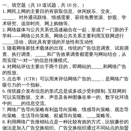
一、填空题（共 10 道试题，共 10 分。）
1. 网民上网的主要目的有获取信息、休闲娱乐、交友、
_____、对外通讯联络、情感需要、获得免费资源、炒股、学
术研究、追崇时尚、网上购物等。
2. 网络媒体与公共关系也迅速融合在一起，形成了一门新的子
学科——网络公共关系。网络公共关系主要利用互联网进行
_____活动，因此具有更强的开放性和互动性
3. 随着网络新技术载体的出现，传统的广告信息调查、试前调
查、执行调查、_____和广告效果调查都需要与网站结合，从
而实现“一对一”的信息传播模式。
4. 对网站评估主要出于两个目的，即网站的_____和网络广告
的投放。
5. 点击率（CTR）可以用来评估网络广告的____，是网络广告
吸引力的一个指标。
6. 传统媒介发布信息的形式总是或多或少受到限制, 互联网则
可以实现数据、文本、声音及各种图像在单一的、数字化环境
中的____的信息交流。
7. 网络广告导向策略有利益导向策略、情感导向策略、观念导
向策略、生活导向策略、权威导向策略、____策略等。
8. 利用网络广告推销站点是一种比较有效的方式，比较廉价的
做法是加入广告交换组织。广告交换组织通过不同站点的加盟