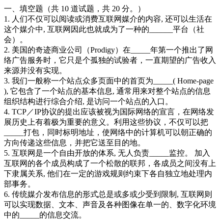
一、填空题（共 10 道试题，共 20 分。）
1. 人们不仅可以阅读或消费互联网媒介的内容, 还可以生活在
这个媒介中, 互联网因此也就成为了一种的______平台（社
会）。
2. 美国的奇迹商业公司（Prodigy）在_____年第一个推出了网
络广告服务时，它只是个孤独的试验者，一直期望的广告收入
来源并没有实现。
3. 我们一般称一个站点众多页面中的首页为_____( Home-page
), 它包含了一个站点的基本信息, 通常用来对整个站点的信息
组织结构进行综合介绍, 是访问一个站点的入口。
4. TCP／IP协议的提出应该被视为国际网络的宣言，在网络发
展历史上有着极为重要的意义。利用这些协议，不仅可以把
_____打包，同时标明地址，使网络中的计算机可以朝正确的
方向传递这些信息，并把它送至目的地。
5. 互联网是一个自由开放的体系, 无人负责_____监控。 加入
互联网的各个成员构成了一个松散的联邦，各成员之间没有上
下隶属关系, 他们在一定的游戏规则约束下各自独立地处理内
部事务。
6. 传统媒介发布信息的形式总是或多或少受到限制, 互联网则
可以实现数据、文本、声音及各种图像在单一的、数字化环境
中的_____的信息交流。