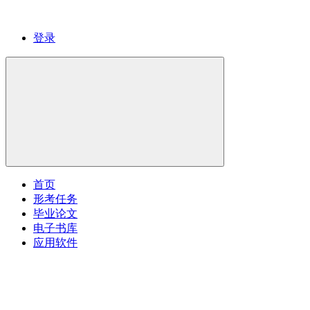
登录
首页
形考任务
毕业论文
电子书库
应用软件