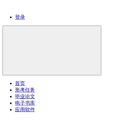
登录
首页
形考任务
毕业论文
电子书库
应用软件