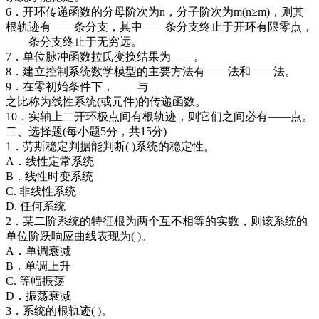
6．开环传递函数的分母阶次为n，分子阶次为m(n≥m)，则其
根轨迹有——条分支，其中——条分支终止于开环有限零点，
——条分支终止于无穷远。
7．单位脉冲函数拉氏变换结果为——。
8．建立控制系统数学模型的主要方法有——法和——法。
9．在零初始条件下，——与——
之比称为线性系统(或元件)的传递函数。
10．实轴上二开环极点间有根轨迹，则它们之间必有——点。
二、选择题(每小题5分，共15分)
1．劳斯稳定判据能判断( )系统的稳定性。
A．线性定常系统
B．线性时变系统
C. 非线性系统
D. 任何系统
2．某二阶系统的特征根为两个互不相等的实数，则该系统的
单位阶跃响应曲线表现为( )。
A．单调衰减
B．单调上升
C. 等幅振荡
D．振荡衰减
3．系统的根轨迹( )。