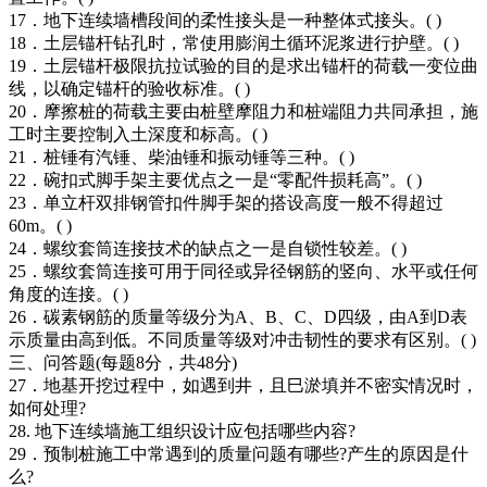
17．地下连续墙槽段间的柔性接头是一种整体式接头。( )
18．土层锚杆钻孔时，常使用膨润土循环泥浆进行护壁。( )
19．土层锚杆极限抗拉试验的目的是求出锚杆的荷载一变位曲
线，以确定锚杆的验收标准。( )
20．摩擦桩的荷载主要由桩壁摩阻力和桩端阻力共同承担，施
工时主要控制入土深度和标高。( )
21．桩锤有汽锤、柴油锤和振动锤等三种。( )
22．碗扣式脚手架主要优点之一是“零配件损耗高”。( )
23．单立杆双排钢管扣件脚手架的搭设高度一般不得超过
60m。( )
24．螺纹套筒连接技术的缺点之一是自锁性较差。( )
25．螺纹套筒连接可用于同径或异径钢筋的竖向、水平或任何
角度的连接。( )
26．碳素钢筋的质量等级分为A、B、C、D四级，由A到D表
示质量由高到低。不同质量等级对冲击韧性的要求有区别。( )
三、问答题(每题8分，共48分)
27．地基开挖过程中，如遇到井，且巳淤填并不密实情况时，
如何处理?
28. 地下连续墙施工组织设计应包括哪些内容?
29．预制桩施工中常遇到的质量问题有哪些?产生的原因是什
么?