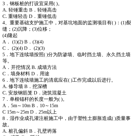
3．钢板桩的打设宜采用( )。
A. 轻锤重击 B．轻锤高击
C. 重锤轻击 D．重锤低击
4、重要基础支护施工中，对基坑地面的监测项目有( )：(1)裂
缝；(2)沉降；(3)位移；
(4)隆起
A． (1)(2) B．(3)(4)
C． (2)(4) D． (2)(3)
5．地下连续墙按照( )分为防渗墙、临时挡土墙、永久挡土墙
等。
A．开挖情况 B. 成墙方法
C．墙身材料 D．用途
6．地下连续墙施工的清底应在( )工作完成以后进行。
A. 修导墙 B．挖深槽
C. 安放钢筋笼 D．浇筑混凝土
7．单根锚杆的长度一般为( )。
A．5m～10m B．10～15m
C 15m～25m D．25m以上
8．湿作业成孔灌注桩施工中，由于塑性土膨胀造成( )质量事
故。
A. 桩孔偏斜 B．孔壁坍落