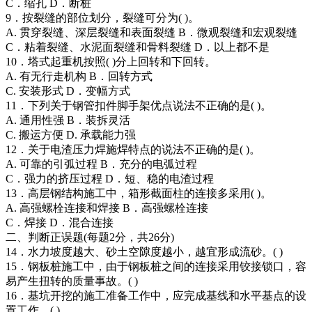
C．缩孔 D．断桩
9．按裂缝的部位划分，裂缝可分为( )。
A. 贯穿裂缝、深层裂缝和表面裂缝 B．微观裂缝和宏观裂缝
C．粘着裂缝、水泥面裂缝和骨料裂缝 D．以上都不是
10．塔式起重机按照( )分上回转和下回转。
A. 有无行走机构 B．回转方式
C. 安装形式 D．变幅方式
11．下列关于钢管扣件脚手架优点说法不正确的是( )。
A. 通用性强 B．装拆灵活
C. 搬运方便 D. 承载能力强
12．关于电渣压力焊施焊特点的说法不正确的是( )。
A. 可靠的引弧过程 B．充分的电弧过程
C．强力的挤压过程 D．短、稳的电渣过程
13．高层钢结构施工中，箱形截面柱的连接多采用( )。
A. 高强螺栓连接和焊接 B．高强螺栓连接
C．焊接 D．混合连接
二、判断正误题(每题2分，共26分)
14．水力坡度越大、砂土空隙度越小，越宜形成流砂。( )
15．钢板桩施工中，由于钢板桩之间的连接采用铰接锁口，容
易产生扭转的质量事故。( )
16．基坑开挖的施工准备工作中，应完成基线和水平基点的设
置工作。( )