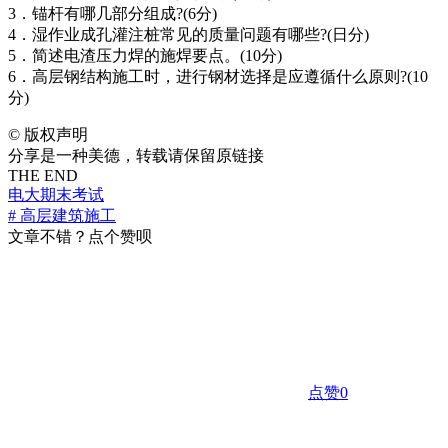
3．锚杆有哪几部分组成?(6分)
4．湿作业成孔灌注桩常见的质量问题有哪些?(日分)
5．简述电渣压力焊的施焊要点。(10分)
6．高层钢结构施工时，进行钢材选择是应遵循什么原则?(10
分)
©
版权声明
分享是一种美德，转载请保留原链接
THE END
电大期末考试
# 高层建筑施工
文章不错？点个赞呗
点赞
0