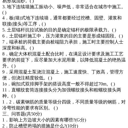
易形成流砂。( )
3. 地下连续墙施工振动小、噪声低，非常适合在城市中施工。
( )
4．板(墙)式地下连续墙，通常都要经过挖槽、固壁、灌浆和
联接(接头)等工序，( )
5. 土层锚杆抗拉试验的目的是确定锚杆的极限承载力。( )
6．土层锚杆施工中，压力灌浆的目的主要是形成锚固段。( )
7，端承桩的荷载主要由桩端阻力承担，施工时主要控制人士
深度和标高。( )
8．确定大体积混凝土配合比时，在满足设计要求及施工工艺
要求的前提下，应尽量加大水泥用量，以降低混凝土的绝热温
升。( )
9．采用混凝土泵浇注混凝上，施工速度快、丁效高，管理方
便，但浇注精度较低。( )
1o．碗扣式双排脚手架的搭设高度一般不得超过70m。( )
11．直螺纹套筒连接接头分为加强螺纹接头和粗螺纹接头两
种。( )
1．2．碳素钢筋的质量等级分四级，不同质量等级的钢筋，对
冷弯性能的要求有区别。 ( )
三、问答题(共50分)
1．影响上方边坡大小的因素有哪些?(G分)
2．防止槽壁坍塌的措施是什么?(10分)