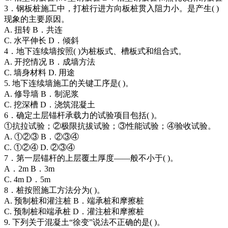
3．钢板桩施工中，打桩行进方向板桩贯入阻力小。是产生( )
现象的主要原因。
A. 扭转 B．共连
C. 水平伸长 D．倾斜
4．地下连续墙按照( )为桩板式、槽板式和组合式。
A. 开挖情况 B．成墙方法
C. 墙身材料 D. 用途
5. 地下连续墙施工的关键工序是( )。
A. 修导墙 B．制泥浆
C. 挖深槽 D．浇筑混凝土
6．确定土层锚杆承载力的试验项目包括( )。
①抗拉试验；②极限抗拔试验；③性能试验；④验收试验。
A. ①②③ B．②③④
C. ①②④ D. ②③④
7．第一层锚杆的上层覆土厚度——般不小于( )。
A．2m B．3m
C. 4m D．5m
8．桩按照施工方法分为( )。
A. 预制桩和灌注桩 B．端承桩和摩擦桩
C. 预制桩和端承桩 D．灌注桩和摩擦桩
9. 下列关于混凝土“徐变”说法不正确的是( )。