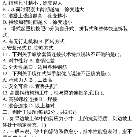
A. 结构尺寸越小，徐变越人
B．加荷时混凝土龄期越短，徐变越大
C. 混凝土强度越高，徐变越小
D. 持续加荷时间越长，徐变越小
lo．塔式起重机按照( )分为自升式、拼装式和整体快速拆装
式。
A. 有无行走机构 B. 回转方式
c. 安装形式 D. 变幅方式
11．下列关于螺纹套筒连接技术特点说法不正确的是( )。
A. 对中性好 B. 自锁性差
C. 全天候施 D．适用各种钢筋
12．下列关于碗扣式脚手架优点说法不正确的是( )。
A. 承载力人 B．工效高
C. 安全可靠 D. 宜丢失配什
13. 高层钢结构施工中，柱与梁的连接多采用( )。
A. 高强螺栓连接 B．焊接
C. 混合连接 D. 以上都对
二、判断正误题(每题2分，共24分)
1．如果边坡土体中的剪应力小寸：土的抗剪强度，则边坡土
体处于稳定状态。( )
2．一般来说。砂土的渗透系数愈小，排水性能愈差时，愈不