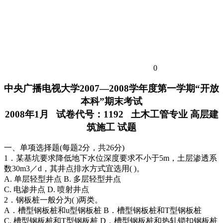
0
中央广播电视大学2007—2008学年度第一学期“开放
本科”期末考试
2008年1月 试卷代号：1192 土木工管专业 高层建
筑施工 试题
一、单项选择题(每题2分，共26分)
1．某基坑要求降低地下水位深度要求不小于5m，土层渗透系
数30m3／d，其井点排水方式宜选用( )。
A. 单层轻型井点 B. 多层轻型井点
C. 电渗井点 D. 喷射井点
2．钢板桩一般分为( )两类。
A．槽型钢板桩和u型钢板桩 B．槽型钢板桩和T型钢板桩
C. 槽型钢板桩和T型钢板桩 D．槽型钢板桩和热轧锁扣钢板桩